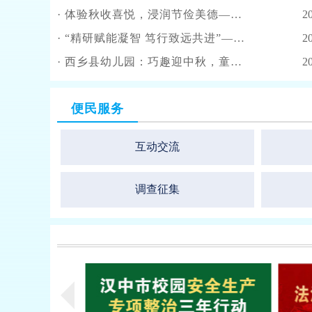
·
体验秋收喜悦，浸润节俭美德——南郑区汉山中心幼儿园开展“世界粮食日”劳动实践活动
2
·
“精研赋能凝智 笃行致远共进”——汉台区召开2025年下半年幼儿园教研工作会
2
·
西乡县幼儿园：巧趣迎中秋，童心承传统
2
便民服务
互动交流
调查征集