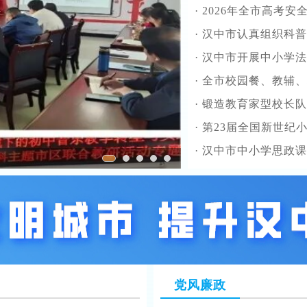
·
2026年全市高考安
·
汉中市认真组织科普
·
汉中市开展中小学法治副校长
·
全市校园餐、教辅、校服
·
锻造教育家型校长队伍 赋能基础教育高质量发
·
第23届全国新世纪小学数
·
汉中市中小学思政课程和课程思政教
党风廉政