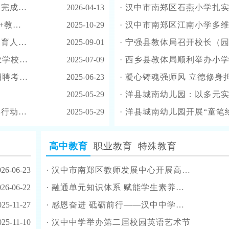
成进驻
2026-04-13
·
汉中市南郑区石燕小学扎实
》的通知
2025-10-29
·
汉中市南郑区江南小学多维
》的通知
2025-09-01
·
宁强县教体局召开校长（园
的通知
2025-07-09
·
西乡县教体局顺利举办小学
项的通知
2025-06-23
·
凝心铸魂强师风 立德修身担使命——宁强县
2025-05-29
·
洋县城南幼儿园：以多元实
的通知
2025-05-29
·
洋县城南幼儿园开展“童笔绘清
高中教育
职业教育
特殊教育
026-06-23
·
汉中市南郑区教师发展中心开展高中新课程送教活动，赋能课堂提质增效
026-06-22
·
融通单元知识体系 赋能学生素养提升——陕飞教育集团暨市直高中数学学科基地天汉好课堂“三个一”教研活动在汉中中学开展
025-11-27
·
感恩奋进 砥砺前行——汉中中学召开第41个教师节庆祝大会
025-11-10
·
汉中中学举办第二届校园英语艺术节