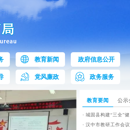
务
教育新闻
政府信息公开
导
党风廉政
政务服务
教育要闻
公示
·
城固县构建“三全”
·
汉中市教研工作会议