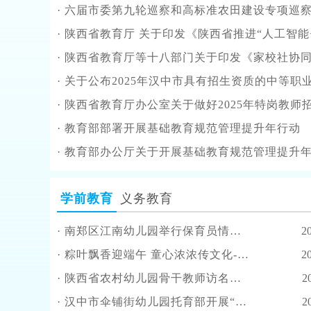
·
六届市委第九轮巡察和高标准农田建设专项巡察完
·
陕西省教育厅 关于印发《陕西省推进“人工智能+教育” 行动计划（2025—2027年）
·
陕西省教育厅等十八部门关于印发《家校社协同育人“教联体”实施方案
·
关于公布2025年汉中市具有招生资质的中等职业学校名录
·
陕西省教育厅办公室关于做好2025年特岗教师招聘考试工作有关事
·
教育部部署开展基础教育规范管理提升年行动
·
教育部办公厅关于开展基础教育规范管理提升年行动
学前教育
义务教育
·
南郑区江南幼儿园举行保育员情境收纳技能比赛
2
·
粽叶飘香迎端午 童心浓浓传文化--火烧店镇中心幼儿园端午节活动
2
·
陕西省农村幼儿园骨干教师访名校浸润式培训在汉中市伞铺街幼儿园举行
2
·
汉中市伞铺街幼儿园托育部开展“秋冬季幼儿养护”家长沙龙
2