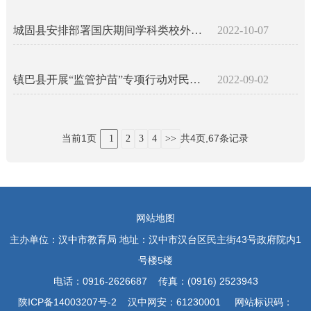
城固县安排部署国庆期间学科类校外培训机构整治工作
2022-10-07
镇巴县开展“监管护苗”专项行动对民办学校进行全面检查
2022-09-02
当前1页
共4页,67条记录
1
2
3
4
>>
网站地图
主办单位：汉中市教育局 地址：汉中市汉台区民主街43号政府院内1
号楼5楼
电话：0916-2626687 传真：(0916) 2523943
陕ICP备14003207号-2 汉中网安：61230001 网站标识码：