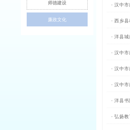
师德建设
·
汉中市
廉政文化
·
西乡县
·
洋县城
·
汉中市
·
汉中市
·
汉中市
·
洋县书
·
弘扬教育家