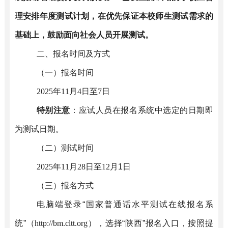
理安排年度测试计划，在优先保证本校师生测试需求的
基础上，鼓励面向社会人员开展测试。
二、报名时间及方式
（一）报名时间
202
5
年
11
月
4
日至
7
日
特别注意
：应试人员在报名系统中选定的日期即
为测试日期。
（二）测试时间
202
5
年
11
月
28
日至
12
月
1
日
（
三
）报名方式
电脑端登录
“
国家普通话水平测试在线报名系
统
”
（
http://bm.cltt.org
）
，选择
“
陕西
”
报名入口，按照提