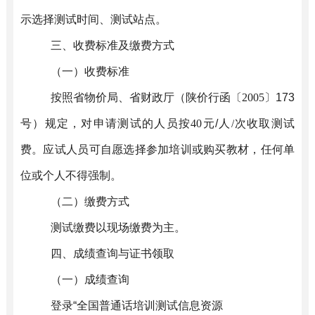
示选择测试时间、测试站点。
三、收费标准及缴费方式
（
一
）
收费标准
按照省物价局、省财政厅（陕价行函〔
2005
〕
173
号）规定，对
申请
测试的人员按
40
元
/
人
/
次收取测试
费。应试
人员
可自愿选择参加培训或购买教材，任何单
位或个人不得强制。
（
二
）
缴费方式
测试缴费以现场缴费为主。
四、成绩查询与证书领取
（
一
）
成绩查询
登录
“
全国普通话培训测试信息资源