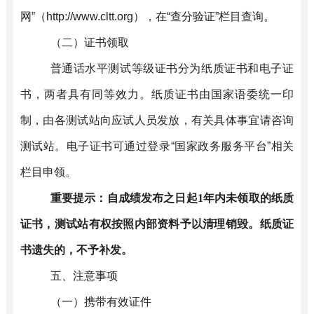
网
”
（
http://www.cltt.org
）
，在
“
查分验证
”
栏目查询。
（
二
）证书领取
普通话水平测试等级证书分为纸质证书和电子证
书，两者具有同等效力。纸质证书由国家语委统一印
制，
由
各测试站向应试
人员
发放，有关具体事宜请咨询
测试站。电子证书可通过登录
“
国家政务服务平台
”
相关
栏目申领。
重要提示：自成绩发布之日起
1
年
内
未领取的纸质
证书，测试站有权按照内部资料予以清理销毁。纸质证
书遗失的，不予补发。
五、注意事项
（
一
）
携带有效证件