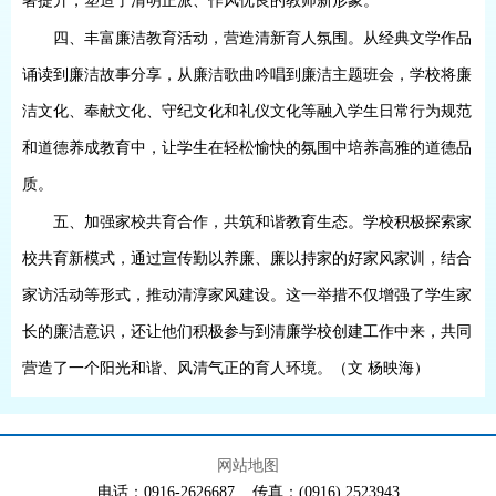
著提升，塑造了清明正派、作风优良的教师新形象。
四、丰富廉洁教育活动，营造清新育人氛围
。
从经典文学作品
诵读到廉洁故事分享，从廉洁歌曲吟唱到廉洁主题班会，学校将廉
洁文化、奉献文化、守纪文化和礼仪文化等融入学生日常行为规范
和道德养成教育中，让学生在轻松愉快的氛围中培养高雅的道德品
质。
五、加强家校共育合作，共筑和谐教育生态
。
学校积极探索家
校共育新模式，通过宣传勤以养廉、廉以持家的好家风家训，结合
家访活动等形式，推动清淳家风建设。这一举措不仅增强了学生家
长的廉洁意识，还让他们积极参与到清廉学校创建工作中来，共同
营造了一个阳光和谐、风清气正的育人环境。
（
文
杨映海
）
网站地图
电话：0916-2626687 传真：(0916) 2523943