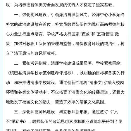
境，为培养德智体美劳全面发展的优秀人才奠定了坚实基础。
一、强化党风建设，引领廉洁自律新风尚
。
泾洋中心小学始终
将党的政治建设放在首位，将党员教师队伍作为践行高尚师德的核
心力量进行重点培育。学校严格执行国家
“双减”和“五项管理”政
策，加强对教职工队伍的管理与监督，确保教育环境的纯洁性，树
立了清正廉洁的政风新标杆。
二、紧扣考评指标，清廉学校建设成果显著
。
学校紧密围绕
《镇巴县清廉学校示范创建考评指标》，以明确的目标和务实的行
动，积极推进清廉学校建设。通过创新性地将
“清廉文化”融入校园
环境和各类文体活动中，不仅拓宽了清廉文化的传播渠道，还极大
地激发了校园文化的活力，营造了浓厚的清廉文化氛围。
三、深化师德师风建设，树立教师新形象
。
通过签订《
“六
不”承诺书》，教师队伍的政治思想素质和职业道德水平得到了显