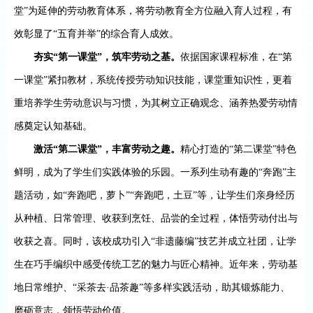
堂”为延伸的劳动教育体系，将劳动教育全方位融入育人过程，有
效彰显了“五育并举”的综合育人成效。
夯实
“第一课堂”，筑牢劳动之基。
依据国家课程标准，在
“第
一课堂”紧扣教材，系统传授劳动知识技能，课堂重知识性，更着
重培养学生劳动意识与习惯，为其树立正确观念、涵养热爱劳动情
感奠定认知基础。
激活
“第二课堂”，丰富劳动之趣。
精心打造的
“第二课堂”特色
鲜明，成为了学生们实践体验的乐园。一系列生动有趣的“奔跑”主
题活动，如“奔跑吧，萝卜”“奔跑吧，土豆”等，让学生们亲身经历
从种植、日常管理、收获到烹饪、品尝的全过程，体悟劳动付出与
收获之喜。同时，该校成功引入“非遗藤编”技艺并成立社团，让学
生在巧手编织中感受传统工艺的魅力与匠心精神。近年来，劳动基
地日常维护、“采茶去·品茶趣”等多样实践活动，助其锻炼能力、
磨砺意志，领悟劳动价值。