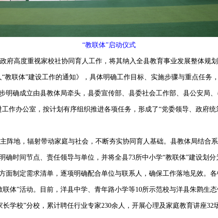
“教联体”启动仪式
县政府高度重视家校社协同育人工作，将其纳入全县教育事业发展整体规
人
“教联体”建设工作的通知》，
具体
明确工作目标、实施步骤与重点任务
一步明确
成立由县教体局牵头，县委宣传部、县委社会工作部、县公安局、
进
工作办公室，按计划有序
组织
推进各项任务，形成了
“党委领导、政府统
为主阵地，辐射带动家庭与社会，不断夯实协同育人基础。县教体局结合
，明确时间节点、责任领导与单位，并将全县
73
所中小学“教联体”建设划
联动”等方面制定需求清单，逐项明确配合单位与联系人，确保工作落地见效
教联体”活动。目前，
洋县中学、青年路小学等
1
0
所示范校
与洋县朱鹮生态
家长学校”分校，累计聘任行业专家
230
余人，开展心理及家庭教育讲座
32