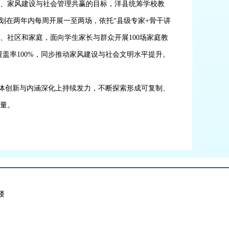
障、家风建设与社会管理共赢的目标，洋县统筹学校教
计划在两年内
每周开展一至两场
，依托
“县级专家
+
骨干讲
校、社区和家庭，面向学生家长与群众开展
100
场家庭教
覆盖率
100%
，同步推动家风建设与社会文明水平提升。
载体创新与内涵深化上持续发力，不断探索形成可复制、
量
。
楼