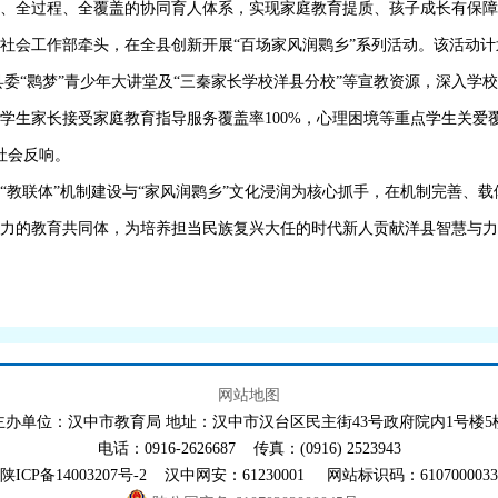
位、全过程、全覆盖的协同育人体系，实现家庭教育提质、孩子成长有保
社会工作部牵头，在全县创新开展
“百场家风润鹮乡”系列活动。该活动
县委“鹮梦”青少年大讲堂及“三秦家长学校洋县分校”等宣教资源，深入学
学生家长接受家庭教育指导服务覆盖率
100%
，心理困境等重点学生关爱
社会反响。
“教联体”机制建设与“家风润鹮乡”文化浸润为核心抓手，在机制完善、
力的教育共同体，为培养担当民族复兴大任的时代新人贡献洋县智慧与力
网站地图
主办单位：汉中市教育局 地址：汉中市汉台区民主街43号政府院内1号楼5
电话：0916-2626687 传真：(0916) 2523943
陕ICP备14003207号-2 汉中网安：61230001 网站标识码：6107000033