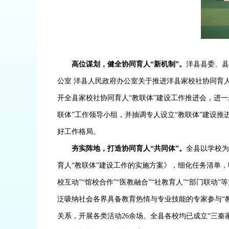
高位谋划，健全协同育人
“新机制”
。
洋县县委、
公室
洋县人民政府办公室关于推进洋县家校社协同育
开全县家校社协同育人
“教联体”建设工作推进会，进
联体”工作领导小组，并抽调专人设立
“
教联体
”
建设推
好工作格局。
夯实阵地，打造协同育人
“共同体”
。
全县以学校
育人
“教联体”建设工作的实施方案》，细化任务清单
校互动”“馆校合作”“医教融合”“社教育人”“部门
泛吸纳社会各界具备教育热情与专业技能的专家参与“
关系
，
开展各类活动
26
余场。
全县各校均已成立
“三秦