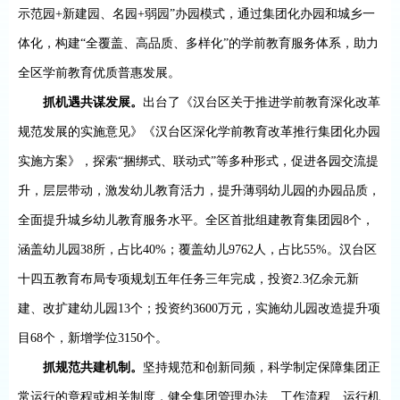
示范
园
+新
建
园、名园
+弱园”办园模式，通过集团化办园和
城乡一
体化
，构建
“全覆盖、高品质、多样化”的学前教育服务体系，助力
全区
学前教育优质普惠发展。
抓机遇共谋发展。
出台了《汉台区关于推进学前教育深化改革
规范发展的实施意见》《汉台区深化学前教育改革推行集团化办园
实施方案》，探索
“捆绑式、联动式”等多种形式，促进各园交流提
升，层层带动，激发幼儿教育活力，提升薄弱幼儿园的办园品质，
全面提升城乡幼儿教育服务水平。全区首批组建教育集团园8个，
涵盖幼儿园38所，占比40%；覆盖幼儿9762人，占比55%。汉台区
十四五教育布局专项规划五年任务三年完成，投资2.3亿余元新
建、改扩建幼儿园13个；投资约3600万元，实施幼儿园改造提升项
目68个，新增学位3150个。
抓规范共建机制。
坚持规范和创新同频，科学制定保障集团正
常运行的章程或相关制度，健全集团管理办法、工作流程、运行机