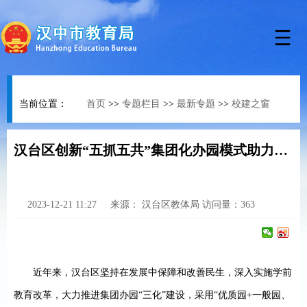
当前位置：
首页
>>
专题栏目
>>
最新专题
>>
校建之窗
汉台区创新“五抓五共”集团化办园模式助力学前教育优质普惠发展
2023-12-21 11:27
来源：
汉台区教体局
访问量：
363
近年来，汉台区坚持在发展中保障和改善民生，深入实施学前
教育改革，
大力推进集团办园
“三化”建设，
采用
“
优质
园
+
一般
园、